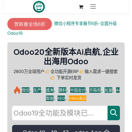
跳至内容
微信小程序专享春节6折-全面升级
贺新春全场6折
Odoo19
Odoo20全新版本Ai启航,企业
出海用Odoo
2800万全球用户
全功能开源ERP
输入需求一键搜索
下单实时发货
微信
，
生产
，
成本
，
算料
，
中国会计
，
开箱用
，
批量
，
Ai
智能
，
SEO
，
Odoo演示