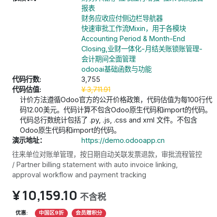
报表
财务应收应付侧边栏导航器
快速审批工作流Mixin，用于各模块
Accounting Period & Month-End
Closing,业财一体化-月结关账锁账管理-
会计期间全面管理
odooai基础函数与功能
代码行数:
3,755
代码估值:
¥
3,711.91
计价方法遵循Odoo官方的公开价格政策，代码估值为每100行代
码12.00美元。代码计算不包含Odoo原生代码和import的代码。
代码总行数统计包括了 .py, .js, .css and xml 文件。不包含
Odoo原生代码和import的代码。
演示地址：
https://demo.odooapp.cn
往来单位对账单管理，按日期自动关联发票退款，审批流程管控
/ Partner billing statement with auto invoice linking,
approval workflow and payment tracking
¥
10,159.10
不含税
优惠:
中国区9折
会员赠积分