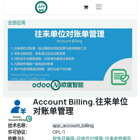
跳至内容
全部应用
Account Billing.往来单位
对账单管理
技术名称：
app_account_billing
许可协议：
OPL-1
依赖 [5]:
财务开箱用-应收应付增强-往来收款报告