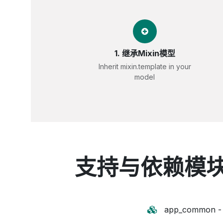
1. 继承Mixin模型
Inherit mixin.template in your
model
支持与依赖模块 / S
app_common 