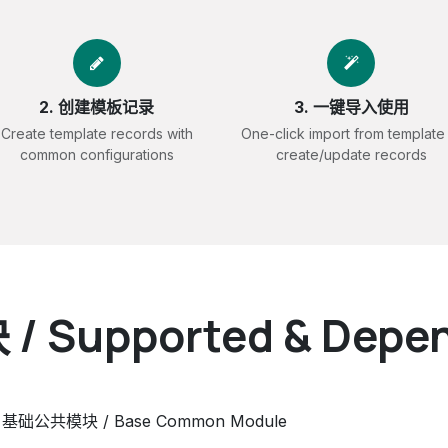
2. 创建模板记录
3. 一键导入使用
Create template records with
One-click import from template
common configurations
create/update records
upported & Depen
- 基础公共模块 / Base Common Module