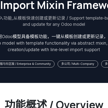
Import Mixin Framew
模板快速创建或更新记录 / Support template-based 
and update for any Odoo model
让任何Odoo模型具备模板功能，一键从模板创建或更新记录
model with template functionality via abstract mixin,
creation/update with line-level import support
与社区版 / Enterprise & Community
多公司 / Multi-Company
多
功能概述 / Overview