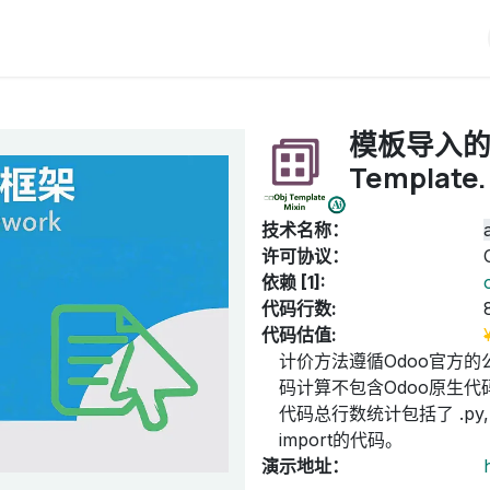
iERP
服务价格
关于我们
博客
Odoo教程
模板导入的Mix
Template.
技术名称：
许可协议：
依赖 [1]:
代码行数:
代码估值:
计价方法遵循Odoo官方的
码计算不包含Odoo原生代码
代码总行数统计包括了 .py, .
import的代码。
演示地址：