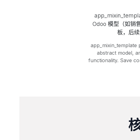
app_mixin_t
Odoo 模型（
板，后续
app_mixin_template p
abstract model, a
functionality. Save 
核