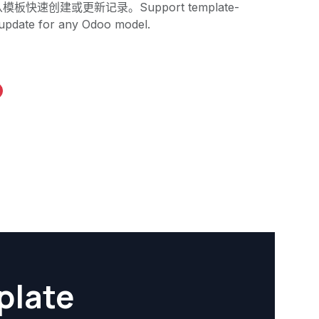
快速创建或更新记录。Support template-
 update for any Odoo model.
late