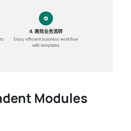
4. 高效业务流转
 to
Enjoy efficient business workflow
with templates
dent Modules