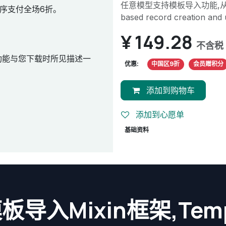
任意模型支持模板导入功能,从模板
序支付全场6折。
based record creation and
¥
149.28
不含税
功能与您下载时所见描述一
优惠:
中国区9折
会员赠积分
添加到购物车
添加到心愿单
基础资料
板导入Mixin框架,Temp