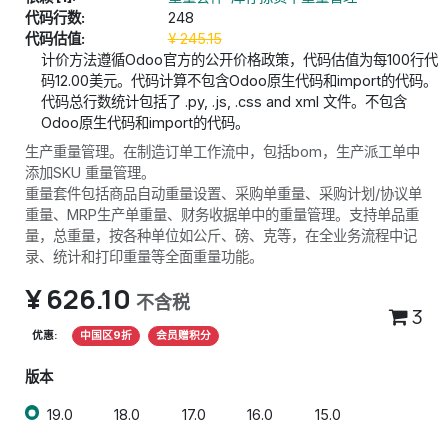
代码行数:
248
代码估值:
¥
245.15
计价方法遵循Odoo官方的公开价格政策，代码估值为每100行代
码12.00美元。代码计算不包含Odoo原生代码和import的代码。
代码总行数统计包括了 .py, .js, .css and xml 文件。不包含
Odoo原生代码和import的代码。
生产重量管理。在制造订单工作流中，包括bom，生产派工单中
添加SKU 重量管理。
重量套件包括商品自动重量设置、采购单重量、采购计划/协议单
重量、MRP生产单重量、财务收据单中的重量管理。支持单品重
量，总重量，按各种单位如公斤、磅、克等，在全业务流程中记
录、统计和打印重量等全面重量功能。
¥
626.10
不含税
3
优惠:
中国区9折
会员赠积分
版本
19.0
18.0
17.0
16.0
15.0