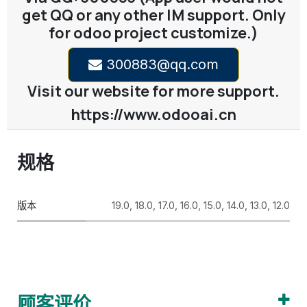
get QQ or any other IM support. Only
for odoo project customize.)
300883@qq.com
Visit our website for more support.
https://www.odooai.cn
规格
版本
19.0
,
18.0
,
17.0
,
16.0
,
15.0
,
14.0
,
13.0
,
12.0
顾客评价