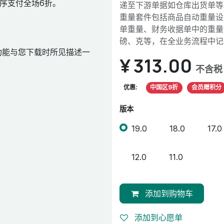
序支付全场6折。
递至下游单据如仓库出货单等
重量套件包括商品自动重量设
单重量、财务收据单中的重量
磅、克等，在全业务流程中记
功能与您下载时所见描述一
¥
313.00
不含税
优惠:
中国区9折
会员赠积分
版本
19.0
18.0
17.0
12.0
11.0
添加到购物车
添加到心愿单