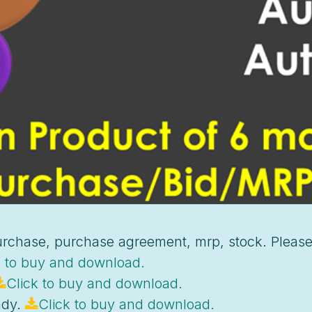
 purchase, purchase agreement, mrp, stock. Pleas
k to buy and download.
Click to buy and download.
ady.
Click to buy and download.