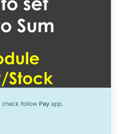
e check follow
Pay
app.