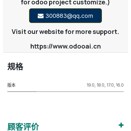
for odoo project customize.)
300883@qq.com
Visit our website for more support.
https://www.odooai.cn
规格
版本
19.0
,
18.0
,
17.0
,
16.0
顾客评价