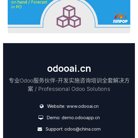
odooai.cn
专业Odoo服务伙伴-开发实施咨询培训全套解决方
案 / Professional Odoo Solutions
Website:
www.odooai.cn
Demo:
demo.odooapp.cn
Support:
odoo@china.com