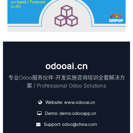
odooai.cn
专业Odoo服务伙伴-开发实施咨询培训全套解决方
案 / Professional Odoo Solutions
Website:
www.odooai.cn
Demo:
demo.odooapp.cn
Support:
odoo@china.com