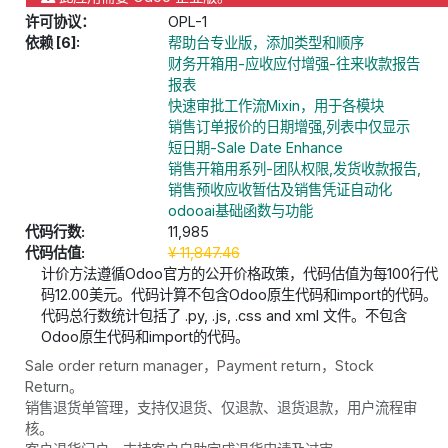
许可协议：
OPL-1
依赖 [6]:
帮助台专业版，添加类型和顺序
财务开箱用-应收应付增强-往来收款报告
报表
快速审批工作流Mixin，用于各模块
销售订单报价的日期增强,列表中仅显示
短日期-Sale Date Enhance
销售开箱用系列-团队权限,发货收款报告,
销售预收应收暂估及销售凭证自动化
odooai基础函数与功能
代码行数:
11,985
代码估值:
¥
11,847.46
计价方法遵循Odoo官方的公开价格政策，代码估值为每100行代
码12.00美元。代码计算不包含Odoo原生代码和import的代码。
代码总行数统计包括了 .py, .js, .css and xml 文件。不包含
Odoo原生代码和import的代码。
Sale order return manager，Payment return，Stock
Return。
销售退货单管理，支持仅退货、仅退款、退货退款，用户流程审
核。