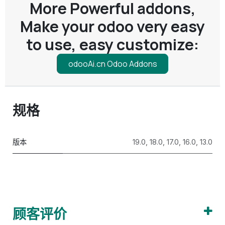
More Powerful addons,
Make your odoo very easy
to use, easy customize:
odooAi.cn Odoo Addons
规格
版本
19.0
,
18.0
,
17.0
,
16.0
,
13.0
顾客评价