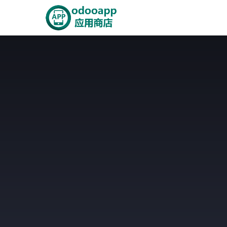
跳至内容
首页
Odoo商城
智能A