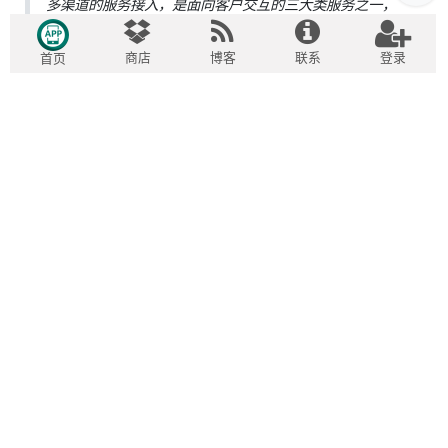
多渠道的服务接入，是面向客户交互的三大类服务之一，
其他两种包括自助服务，现场服务等。Odoo 服务台综合
三大服务，为企业构建多渠道统一服务平台方面，提供了
商店
博客
联系
登录
首页
丰富的功能，合理根据企业自身情况去应用服务台中各项
功能，将会对服务响应速度，信息处理，交互方式等各方
面得到提升。
在
开发实施
欧度智能: Odoo成功100%
Odoo专业开发实施，原广州尚鹏
11年深耕Odoo，源码交付可控无锁
敏捷交付，专攻全球化复杂定制项目
Bug极速响应，上线升级全程陪跑
立足大湾区，多语言多币种覆盖亚美欧
Odoo官方市场百万下载核心贡献者
钉钉、企业微信认证服务商
服务2000+企业，多家上市公司
Odoo中文应用商店，海量模块