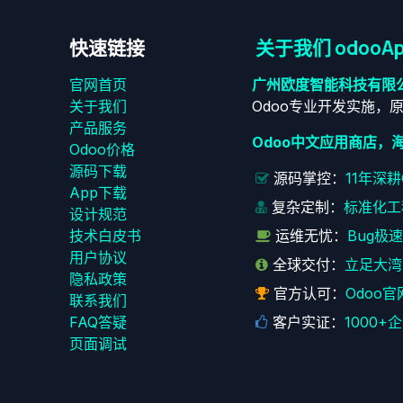
快速链接
关于我们 odooAp
官网首页
广州欧度智能科技有限
关于我们
Odoo专业开发实施，
产品服务
Odoo中文应用商店，
Odoo价格
源码下载
源码掌控：
11年深
App下载
复杂定制：
标准化工
设计规范
技术白皮书
运维无忧：
Bug极
用户协议
全球交付：
立足大湾
‎隐私政策‎
官方认可：
Odoo官
联系我们
FAQ答疑
客户实证：
1000
页面调试