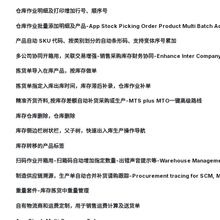
仓库作业明细及打印增加行号、顺序号
仓库作业批量添加明细及产品-App Stock Picking Order Product Multi Batch A
产品自动 SKU 代码、按类别划分的自动条形码、支持变体序号累加
多公司协同开箱用，关联交易增强-销售采购库存财务协同-Enhance Inter Company Trade fo
拣货单导入在库产品，按库存做单
拣货单指定入库出库时间，库存滞后补录，仓库作业补单
精准齐货齐料,按库存差额自动补货采购或生产-MTS plus MTO一键高级路线
库存仓库删除，仓库删除
库存侧边栏树状栏，父子树，快速出入库生产操作导航
库存转移的产品标签
扫码作业开箱用-扫箱码自动增加指定数量-出错声音提示等-Warehouse Management B
制造供应链溯源，生产单自动合并补货请购跟踪-Procurement tracing for SCM, 
重量套件-库存拣货中重量管理
自有物流商和运费定制，用于销售运费计算及送货单