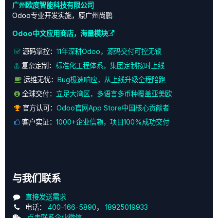
广州欧度智能科技有限公司
Odoo专业开发实施，原广州尚鹏
Odoo中文应用商店，海量模块
源码掌控：
11年深耕Odoo，源码交付可控无锁
复杂定制：
标准化工程体系，集团定制按时上线
运维无忧：
Bug极速响应，从上线升级全程陪跑
全球交付：
立足大湾区，多语言多币种覆盖亚美欧
官方认可：
Odoo官网App Store中国核心贡献者
客户实证：
1000+企业信赖，项目100%成功交付
与我们联系
直接发送需求
电话：
400-166-5890
，
18925019933
点击联系企业微信