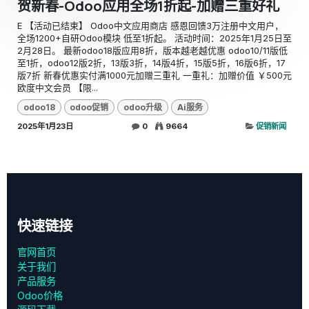
贺新春-Odoo应用全场1折起-加赠三重好礼
E 【活动已结束】 Odoo中文应用商店 感恩回馈3万注册中文用户，​
全场1200+自研Odoo模块 低至1折起。 活动时间：2025年1月25日至
2月28日。 最新odoo18版应用8折，版本越老越优惠 odoo10/11版低
至1折，odoo12版2折，13版3折，14版4折，15版5折，16版6折，17
版7折 新春优惠实付满1000元加赠三重礼 一重礼：加赠价值 ￥500元
欧度中文会员 【限...
odoo18
odoo促销
odoo升级
Ai服务
2025年1月23日
0
9664
促销新闻
快速链接
官网首页
关于我们
产品服务
Odoo价格