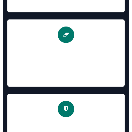
达
4. 数据清理 / Data Reset
One-click test data removal
一键清理销售/采购/库存/会计/生产等测试数据，重置序
号与科目表
5. 安全与提速 / Security & Boost