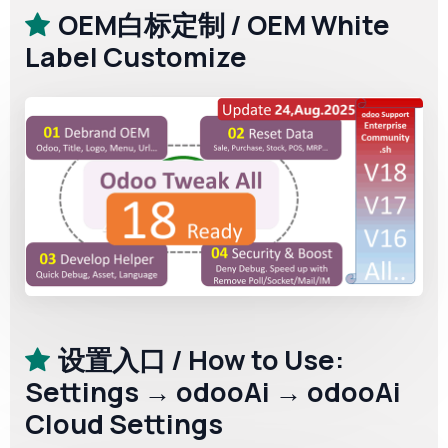
OEM白标定制 / OEM White
Label Customize
设置入口 / How to Use:
Settings → odooAi → odooAi
Cloud Settings