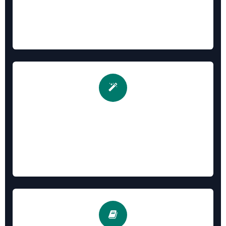
Admin-only debug, stop auto subscribe
限制仅管理员调试，停用自动关注提升性能，减少资源消
耗
6. AI员工集成 / AI Employee
ChatGPT, Bard, Azure OpenAI
集成ChatGPT、Google Bard、Azure OpenAI等AI服
务，用AI做你的员工