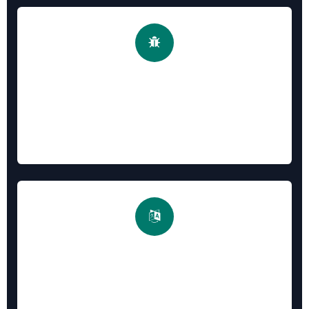
2. 快速调试 / Quick Debug
Developer mode in one click
用户菜单一键进入开发者模式，支持仅管理员访问，拒绝
URL调试
3. 语言切换 / Language Switcher
Quick switch with country flags
236国国旗图标，快速切换多国语言，中英文文档一键直