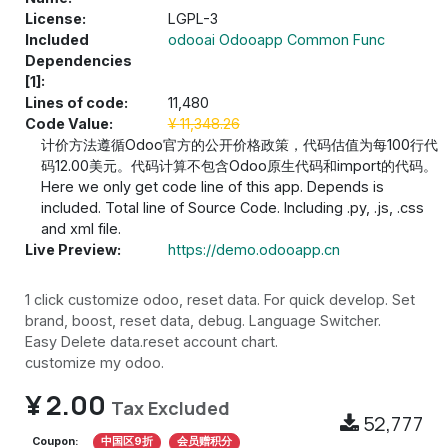
License:
LGPL-3
Included
odooai Odooapp Common Func
Dependencies
[1]:
Lines of code:
11,480
Code Value:
¥
11,348.26
计价方法遵循Odoo官方的公开价格政策，代码估值为每100行代
码12.00美元。代码计算不包含Odoo原生代码和import的代码。
Here we only get code line of this app. Depends is
included. Total line of Source Code. Including .py, .js, .css
and xml file.
Live Preview:
https://demo.odooapp.cn
1 click customize odoo, reset data. For quick develop. Set
brand, boost, reset data, debug. Language Switcher.
Easy Delete data.reset account chart.
customize my odoo.
¥
2.00
Tax Excluded
52,777
Coupon:
中国区9折
会员赠积分