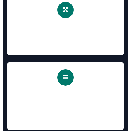
9. 可拖拽对话框 / Draggable Dialog
Resizable, auto fullscreen optimize
对话框可拖拽移动、可缩放大小，自动大屏优化显示
10. 快速菜单管理 / Quick Menu
Manager
Active/deactive menu in one click
快速禁用/启用菜单，查看菜单xml_id，开发调试必备