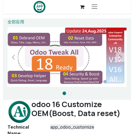
Skip to Content
全部应用
odoo 16 Customize
OEM(Boost, Data reset)
Technical
app_odoo_customize
Name: