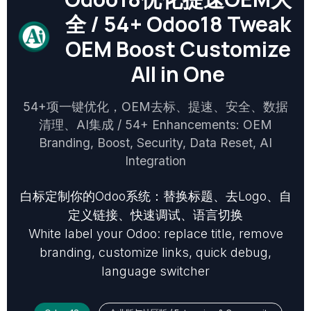
全 / 54+ Odoo18 Tweak
OEM Boost Customize
All in One
54+项一键优化，OEM去标、提速、安全、数据
清理、AI集成 / 54+ Enhancements: OEM
Branding, Boost, Security, Data Reset, AI
Integration
白标定制你的Odoo系统：替换标题、去Logo、自
定义链接、快速调试、语言切换
White label your Odoo: replace title, remove
branding, customize links, quick debug,
language switcher