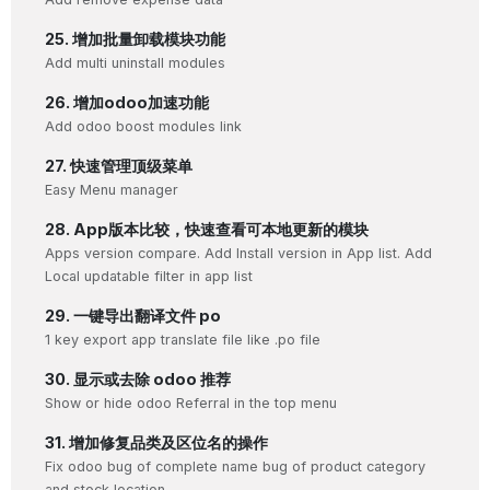
25. 增加批量卸载模块功能
Add multi uninstall modules
26. 增加odoo加速功能
Add odoo boost modules link
27. 快速管理顶级菜单
Easy Menu manager
28. App版本比较，快速查看可本地更新的模块
Apps version compare. Add Install version in App list. Add
Local updatable filter in app list
29. 一键导出翻译文件 po
1 key export app translate file like .po file
30. 显示或去除 odoo 推荐
Show or hide odoo Referral in the top menu
31. 增加修复品类及区位名的操作
Fix odoo bug of complete name bug of product category
and stock location