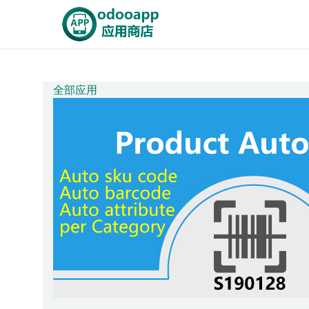
Skip to Content
Home
OdooApp
AiE
全部应用