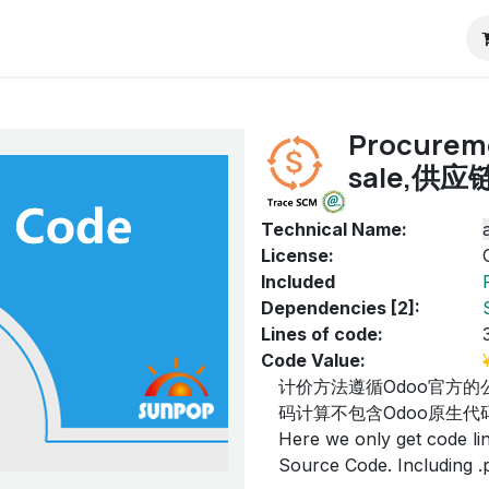
RP
Pricing
ContactUs
Blog
Odoo教程
Procureme
sale,供
Technical Name:
License:
Included
Dependencies [2]:
Lines of code:
Code Value:
计价方法遵循Odoo官方的
码计算不包含Odoo原生代码
Here we only get code line
Source Code. Including .py