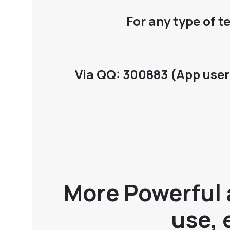
For any type of t
Via QQ: 300883 (App user 
More Powerful 
use, 