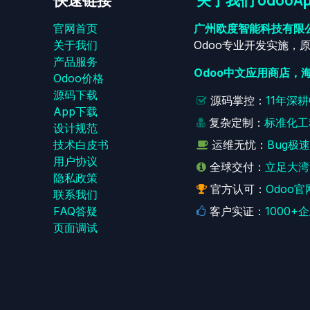
快速链接
关于我们 odooAp
官网首页
广州欧度智能科技有限
关于我们
Odoo专业开发实施，
产品服务
Odoo中文应用商店，
Odoo价格
源码下载
源码掌控：
11年深
App下载
复杂定制：
标准化工
设计规范
技术白皮书
运维无忧：
Bug极
用户协议
全球交付：
立足大湾
‎隐私政策‎
官方认可：
Odoo官
联系我们
FAQ答疑
客户实证：
1000
页面调试