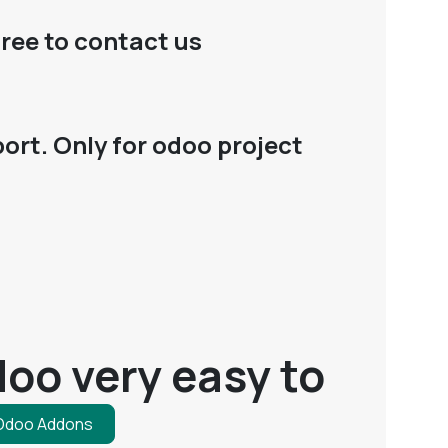
free to contact us
ort. Only for odoo project
oo very easy to
 Odoo Addons