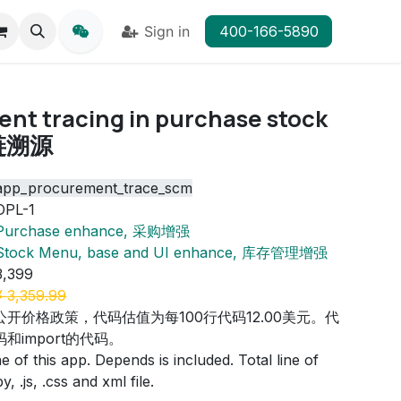
Sign in
400-166-5890
nt tracing in purchase stock
应链溯源
app_procurement_trace_scm
OPL-1
Purchase enhance, 采购增强
Stock Menu, base and UI enhance, 库存管理增强
3,399
¥
3,359.99
公开价格政策，代码估值为每100行代码12.00美元。代
和import的代码。
 of this app. Depends is included. Total line of
, .js, .css and xml file.