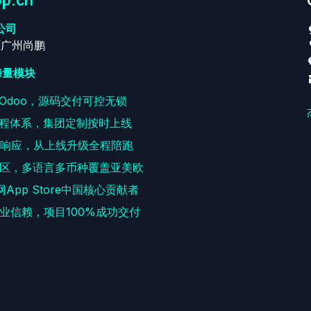
p.cn
公司
原广州尚鹏
海量模块
耕Odoo，源码交付可控无锁
程体系，集团定制按时上线
速响应，从上线升级全程陪跑
区，多语言多币种覆盖亚美欧
网App Store中国核心贡献者
+企业信赖，项目100%成功交付