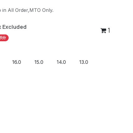
 in All Order,MTO Only.
x Excluded
1
积分
16.0
15.0
14.0
13.0