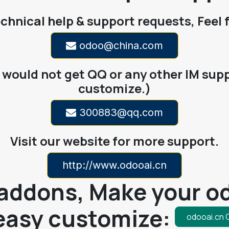
echnical help & support requests, Feel 
odoo@china.com
would not get QQ or any other IM supp
customize.)
300883@qq.com
Visit our website for more support.
http://www.odooai.cn
addons, Make your od
easy customize:
odooai.cn