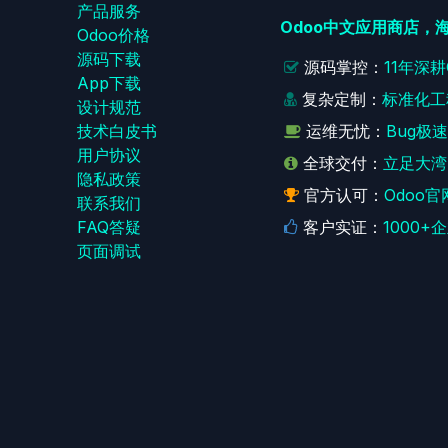
产品服务
Odoo中文应用商店，
Odoo价格
源码下载
源码掌控：
11年深
App下载
复杂定制：
标准化工
设计规范
技术白皮书
运维无忧：
Bug极
用户协议
全球交付：
立足大湾
‎隐私政策‎
官方认可：
Odoo官
联系我们
FAQ答疑
客户实证：
1000
页面调试