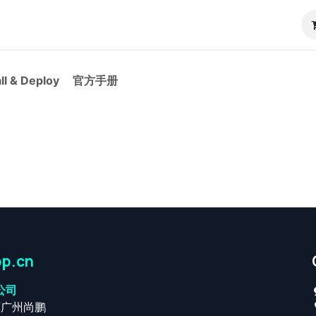
RP
Pricing
ContactUs
Blog
Odoo教程
all & Deploy
官方手册
p.cn
公司
原广州尚鹏