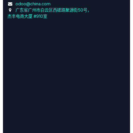
odoo@china.com
广东省广州市白云区西槎路聚源街50号，
杰丰电商大厦 #910室