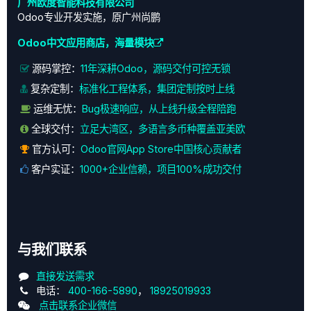
广州欧度智能科技有限公司
Odoo专业开发实施，原广州尚鹏
Odoo中文应用商店，海量模块
源码掌控：
11年深耕Odoo，源码交付可控无锁
复杂定制：
标准化工程体系，集团定制按时上线
运维无忧：
Bug极速响应，从上线升级全程陪跑
全球交付：
立足大湾区，多语言多币种覆盖亚美欧
官方认可：
Odoo官网App Store中国核心贡献者
客户实证：
1000+企业信赖，项目100%成功交付
与我们联系
直接发送需求
电话：
400-166-5890
，
18925019933
点击联系企业微信