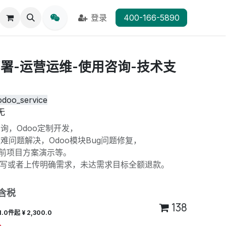
登录
400-166-5890
部署-运营运维-使用咨询-技术支
odoo_service
无
咨询，Odoo定制开发，
疑难问题解决，Odoo模块Bug问题修复，
o售前项目方案演示等。
写或者上传明确需求，未达需求目标全额退款。
含税
138
1.0件起 ¥ 2,300.0