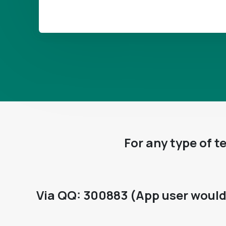
For any type of t
Via QQ: 300883 (App user would 