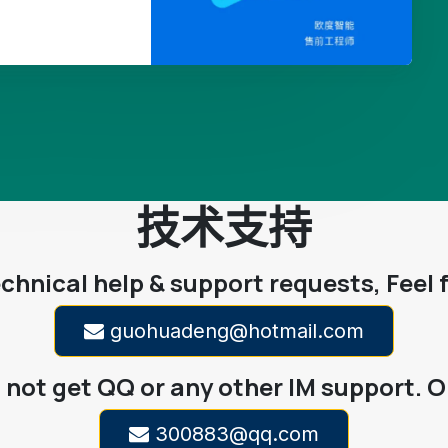
技术支持
echnical help & support requests, Feel 
guohuadeng@hotmail.com
not get QQ or any other IM support. O
300883@qq.com