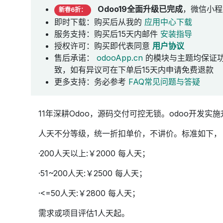
Odoo19全面升级已完成
，微信小程
新春6折：
即时下载：购买后从我的
应用中心下载
服务支持：购买后15天内邮件
安装指导
授权许可：购买即代表同意
用户协议
售后承诺：
odooApp.cn
的模块与主题均保证
致，如有异议可在下单后15天内申请免费退款
更多支持：务必参考
FAQ常见问题与答疑
11年深耕Odoo，源码交付可控无锁。odoo开发
人天不分等级，统一折扣单价，不讲价。标准如下，
·200人天以上:￥2000 每人天；
·51~200人天:￥2500 每人天；
·<=50人天:￥2800 每人天；
需求或项目评估1人天起。