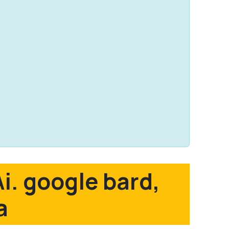
i. google bard,
a