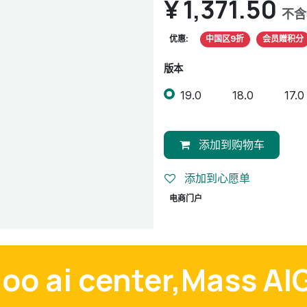
¥
1,371.50
不含
优惠:
中国区9折
会员赠积分
版本
19.0
18.0
17.0
添加到购物车
添加到心愿单
电商门户
odoo ai center,Mass AI