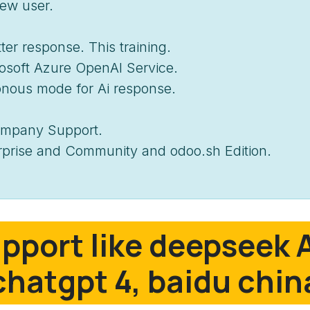
ew user.
ter response. This training.
osoft Azure OpenAI Service.
nous mode for Ai response.
Company Support.
erprise and Community and odoo.sh Edition.
pport like deepseek A
chatgpt 4, baidu chin