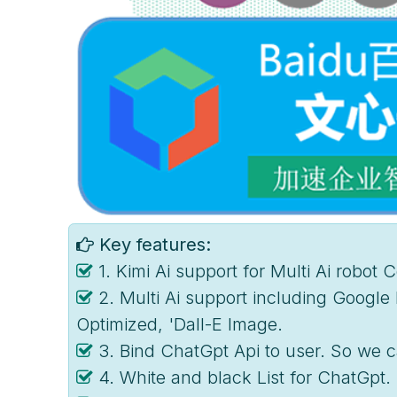
Key features:
1. Kimi Ai support for Multi Ai robot 
2. Multi Ai support including Google
Optimized, 'Dall-E Image.
3. Bind ChatGpt Api to user. So we c
4. White and black List for ChatGpt.