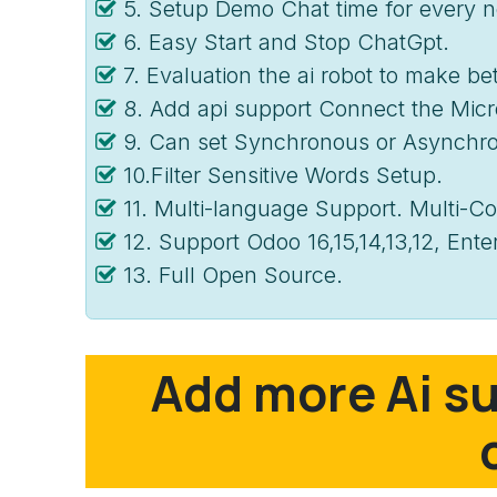
5. Setup Demo Chat time for every n
6. Easy Start and Stop ChatGpt.
7. Evaluation the ai robot to make bet
8. Add api support Connect the Micr
9. Can set Synchronous or Asynchro
10.Filter Sensitive Words Setup.
11. Multi-language Support. Multi-
12. Support Odoo 16,15,14,13,12, Ent
13. Full Open Source.
Add more Ai su