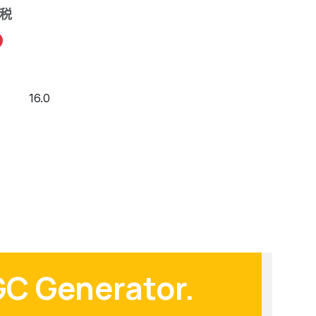
税
16.0
GC Generator.