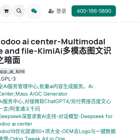
登录
400-166-5890
r odoo ai center-Multimodal
ge and file-KimiAi多模态图文识
之暗面
app_ai_kimi
LGPL-3
全Ai服务管理中心,批量ai内容生成服务。Ai
Center,Mass AIGC Generator
Ai服务中心,对接微软ChatGPT4/另付费接百度文心
一言/阿里通义千问
Deepseek深度求索Ai支持-对话模型-Deepseek for
odoo ai center
odoo19优化提速60+项大全-OEM去Logo与一键数据
清理-Odoo Tweak All in One