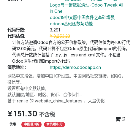
Logo与一键数据清理-Odoo Tweak All
in One
odoo19中文版中国套件之基础增强
odooai基础函数与功能
代码行数:
3,291
代码估值:
¥
3,253.23
计价方法遵循Odoo官方的公开价格政策，代码估值为每100行代
码12.00美元。代码计算不包含Odoo原生代码和import的代码。
代码总行数统计包括了 .py, .js, .css and xml 文件。不包含
Odoo原生代码和import的代码。
演示地址：
https://demo.odooapp.cn
网站中文增强。增加中国 ICP设置。中国网站社交链接，如QQ，
微信等。
设置所有中文默认值。
默认国家/地区、时区、货币、合作伙伴...
基于 renjie 的 website_china_features ，大量优化
¥
151.30
不含税
2
优惠:
中国区9折
会员赠积分