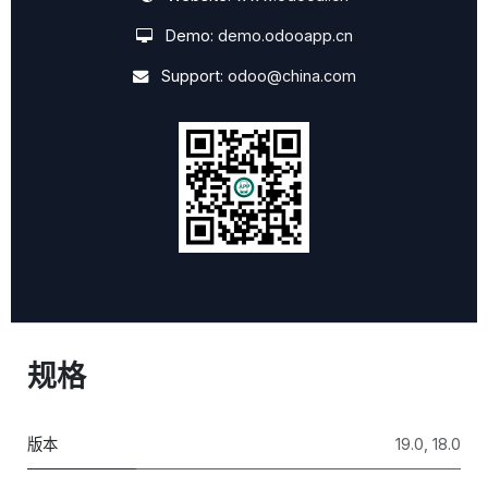
Demo:
demo.odooapp.cn
Support:
odoo@china.com
规格
版本
19.0
,
18.0