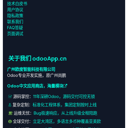
技术白皮书
用户协议
‎隐私政策‎
联系我们
FAQ答疑
页面调试
关于我们 odooApp.cn
广州欧度智能科技有限公司
Odoo专业开发实施，原广州尚鹏
Odoo中文应用商店，海量模块
源码掌控：
11年深耕Odoo，源码交付可控无锁
复杂定制：
标准化工程体系，集团定制按时上线
运维无忧：
Bug极速响应，从上线升级全程陪跑
全球交付：
立足大湾区，多语言多币种覆盖亚美欧