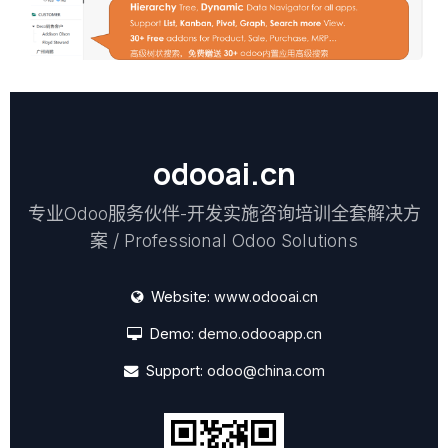
odooai.cn
专业Odoo服务伙伴-开发实施咨询培训全套解决方
案 / Professional Odoo Solutions
Website:
www.odooai.cn
Demo:
demo.odooapp.cn
Support:
odoo@china.com