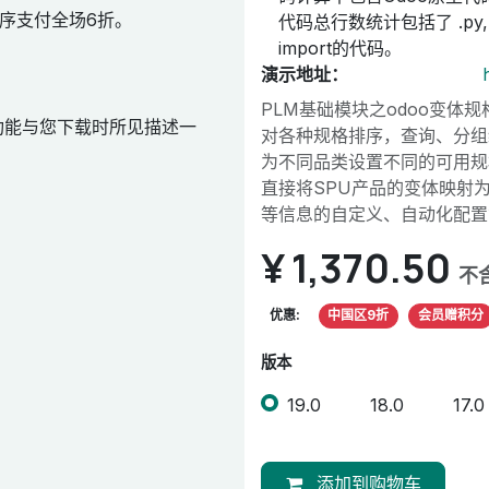
序支付全场6折。
代码总行数统计包括了 .py, .
import的代码。
演示地址：
PLM基础模块之odoo变体
功能与您下载时所见描述一
对各种规格排序，查询、分组
为不同品类设置不同的可用规
直接将SPU产品的变体映射为
等信息的自定义、自动化配置
¥
1,370.50
不
优惠:
中国区9折
会员赠积分
版本
19.0
18.0
17.0
添加到购物车