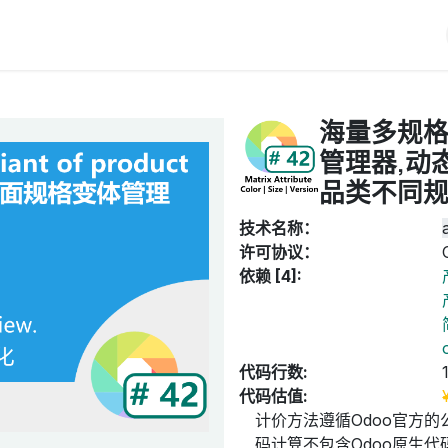
iERP
服务价格
关于我们
博客
Odoo教程
海量多规格
管理器,动
品类不同规
技术名称：
许可协议：
依赖 [4]:
代码行数:
代码估值:
计价方法遵循Odoo官方的
码计算不包含Odoo原生代码