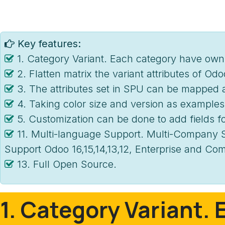
Key features:
1. Category Variant. Each category have own
2. Flatten matrix the variant attributes of Odoo
3. The attributes set in SPU can be mapped as 
4. Taking color size and version as examples,
5. Customization can be done to add fields for
11. Multi-language Support. Multi-Company 
Support Odoo 16,15,14,13,12, Enterprise and Co
13. Full Open Source.
1. Category Variant. 