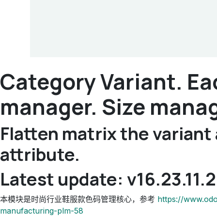
Category Variant. Ea
manager. Size manag
Flatten matrix the variant
attribute.
Latest update: v16.23.11.
本模块是时尚行业鞋服款色码管理核心，参考
https://www.od
manufacturing-plm-58