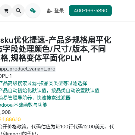
登录
400-166-5890
sku优化提速-产品多规格扁平化
态字段处理颜色/尺寸/版本,不同
格,规格变体平面化PLM
app_product_variant_pro
OPL-1
产品高级搜索过滤-按品类类型等过滤选择
产品自动初始化默认值，按品类自动设置默认值
简易管理导航器，快速搜索过滤器
odooai基础函数与功能
1,908
¥
1,886.10
公开价格政策，代码估值为每100行代码12.00美元。代
和import的代码。