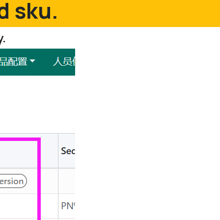
d sku.
y.