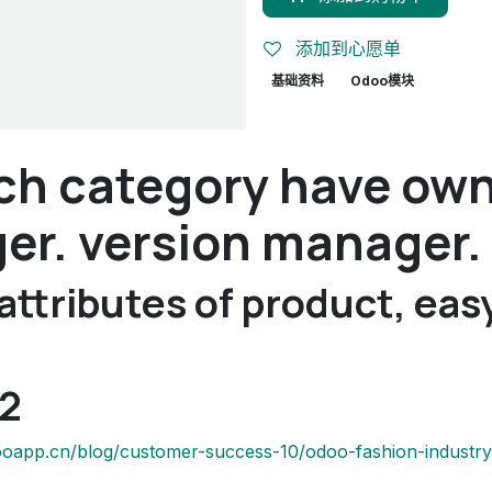
添加到心愿单
基础资料
Odoo模块
ch category have own
er. version manager.
 attributes of product, eas
22
ooapp.cn/blog/customer-success-10/odoo-fashion-industry