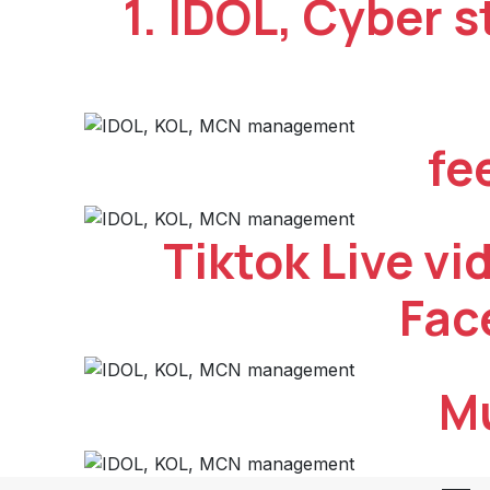
1. IDOL, Cyber s
fe
Tiktok Live vi
Fac
Mu