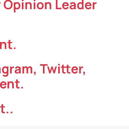
ey Opinion Leader
nt.
agram, Twitter,
ent.
t..