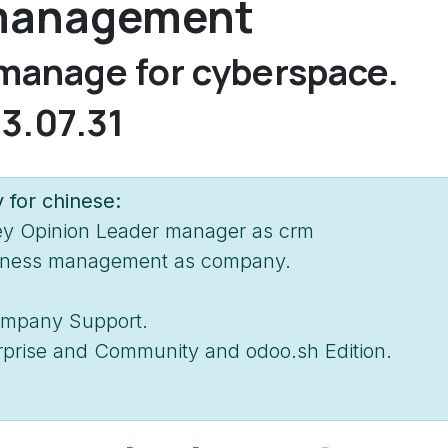
 management
manage for cyberspace.
23.07.31
y for chinese:
Key Opinion Leader manager as crm
iness management as company.
.
Company Support.
erprise and Community and odoo.sh Edition.