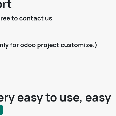
ort
free to contact us
nly for odoo project customize.)
ry easy to use, easy