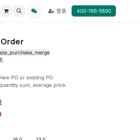
登录
400-166-5890
 Order
app_purchase_merge
无
new PO or existing PO.
quantity sum, average price.
税
16.0
13.0