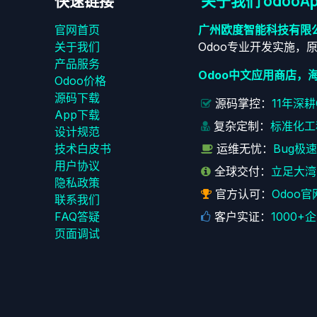
快速链接
关于我们 odooAp
官网首页
广州欧度智能科技有限
关于我们
Odoo专业开发实施，
产品服务
Odoo中文应用商店，
Odoo价格
源码下载
源码掌控：
11年深
App下载
复杂定制：
标准化工
设计规范
技术白皮书
运维无忧：
Bug极
用户协议
全球交付：
立足大湾
‎隐私政策‎
官方认可：
Odoo官
联系我们
FAQ答疑
客户实证：
1000
页面调试