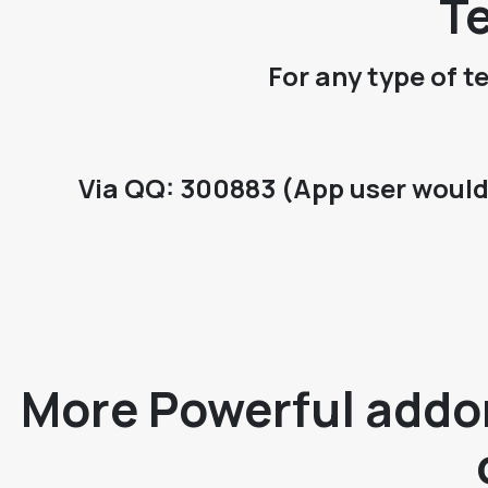
Te
For any type of t
Via QQ: 300883 (App user would 
More Powerful addon