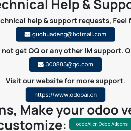
chnical Help & Supp
echnical help & support requests, Feel 
guohuadeng@hotmail.com
not get QQ or any other IM support. O
300883@qq.com
Visit our website for more support.
https://www.odooai.cn
s, Make your odoo ve
customize:
odooAi.cn Odoo Addons