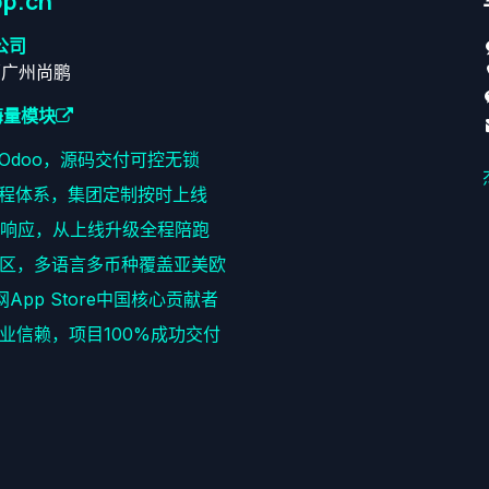
p.cn
公司
原广州尚鹏
海量模块
耕Odoo，源码交付可控无锁
程体系，集团定制按时上线
速响应，从上线升级全程陪跑
区，多语言多币种覆盖亚美欧
网App Store中国核心贡献者
+企业信赖，项目100%成功交付