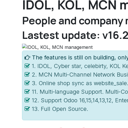
IDOL, KOL, MCN
People and company 
Lastest update: v16.
The features is still on building, onl
1. IDOL, Cyber star, celebirty, KOL 
2. MCN Multi-Channel Network Bus
3. Online shop sync as website_sale
11. Multi-language Support. Multi-
12. Support Odoo 16,15,14,13,12, Ent
13. Full Open Source.