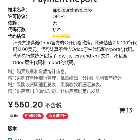
技术名称：
app_purchase_pro
许可协议：
OPL-1
依赖 :
无
代码行数:
1,122
代码估值:
¥
1,109.12
计价方法遵循Odoo官方的公开价格政策，代码估值为每100行代
码12.00美元。代码计算不包含Odoo原生代码和import的代码。
代码总行数统计包括了 .py, .js, .css and xml 文件。不包含
Odoo原生代码和import的代码。
增加购买数量和金额统计信息。
增加采购订单明细行管理，批量编辑，分组汇总列表与统计。
增加采购收货明细汇总表，采购收款明细汇总表。
增加供应商门户确认功能，让供应商确定已发货。
¥
560.20
不含税
13
优惠:
中国区9折
会员赠积分
版本