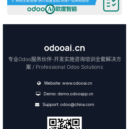
odooai.cn
专业Odoo服务伙伴-开发实施咨询培训全套解决方
案 / Professional Odoo Solutions
Website:
www.odooai.cn
Demo:
demo.odooapp.cn
Support:
odoo@china.com