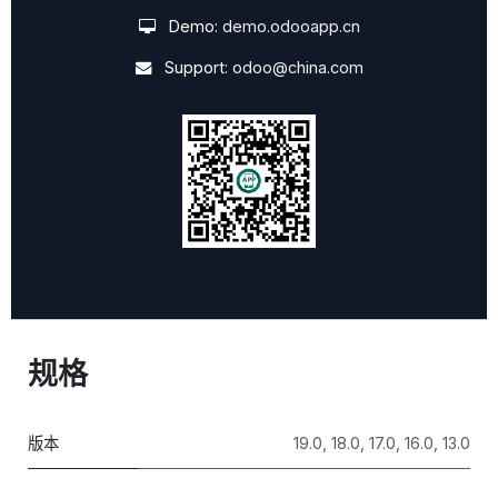
Demo:
demo.odooapp.cn
Support:
odoo@china.com
规格
版本
19.0
,
18.0
,
17.0
,
16.0
,
13.0