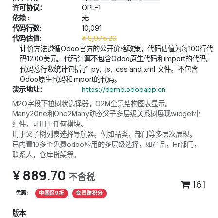
许可协议：
OPL-1
依赖 :
无
代码行数:
10,091
代码估值:
¥
9,975.20
计价方法遵循Odoo官方的公开价格政策，代码估值为每100行代
码12.00美元。代码计算不包含Odoo原生代码和import的代码。
代码总行数统计包括了 .py, .js, .css and xml 文件。不包含
Odoo原生代码和import的代码。
演示地址：
https://demo.odooapp.cn
M2O字段下拉树状选择器，O2M全景结构图表显示。
Many2One和One2Many动态父子多层级关系树展现widget小
组件，可用于任何模块。
用于父子树列表选择导航器。例如品类，部门等多层次展现。
已内置10多个免费odoo应用的多层级选择，如产品，Hr部门，
联系人，仓库货架等。
¥
889.70
不含税
161
优惠:
中国区9折
会员赠积分
版本