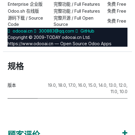
Enterprise 企业版
完整功能 / Full Features
免费 Free
Odoo.sh 在线版
完整功能 / Full Features
免费 Free
源码下载 / Source
完整开源 / Full Open
免费 Free
Code
Source
odooai.cn
300883@qq.com
GitHub
Copyright © 2009-TODAY odooai.cn Ltd.
https://www.odooai.cn — Open Source Odoo Apps
规格
版本
19.0
,
18.0
,
17.0
,
16.0
,
15.0
,
14.0
,
13.0
,
12.0
,
11.0
,
10.0
顾客评价