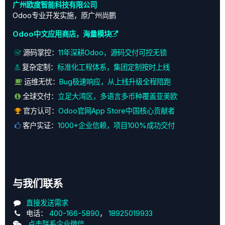
广州欧度智能科技有限公司
Odoo专业开发实施，原广州尚鹏
Odoo中文应用商店，海量模块
源码掌控：
11年深耕Odoo，源码交付可控无锁
复杂定制：
标准化工程体系，集团定制按时上线
运维无忧：
Bug极速响应，从上线升级全程陪跑
全球交付：
立足大湾区，多语言多币种覆盖亚美欧
官方认可：
Odoo官网App Store中国核心贡献者
客户实证：
1000+企业信赖，项目100%成功交付
与我们联系
直接发送需求
电话：
400-166-5890
，
18925019933
点击联系企业微信