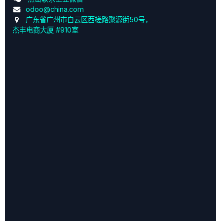
odoo@china.com
广东省广州市白云区西槎路聚源街50号，
杰丰电商大厦 #910室