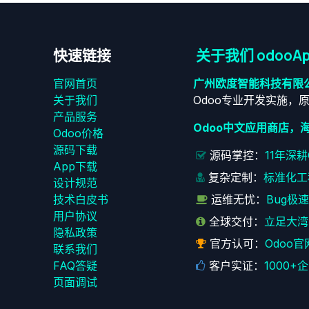
快速链接
关于我们 odooAp
官网首页
广州欧度智能科技有限
关于我们
Odoo专业开发实施，
产品服务
Odoo中文应用商店，
Odoo价格
源码下载
源码掌控：
11年深
App下载
复杂定制：
标准化工
设计规范
技术白皮书
运维无忧：
Bug极
用户协议
全球交付：
立足大湾
‎隐私政策‎
官方认可：
Odoo官
联系我们
FAQ答疑
客户实证：
1000
页面调试