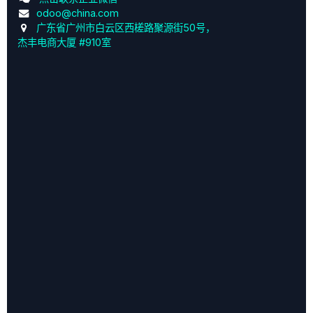
odoo@china.com
广东省广州市白云区西槎路聚源街50号，
杰丰电商大厦 #910室