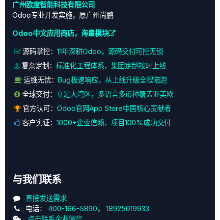
广州欧度智能科技有限公司
Odoo专业开发实施，原广州尚鹏
Odoo中文应用商店，海量模块
源码掌控：
11年深耕Odoo，源码交付可控无锁
复杂定制：
标准化工程体系，集团定制按时上线
运维无忧：
Bug极速响应，从上线升级全程陪跑
全球交付：
立足大湾区，多语言多币种覆盖亚美欧
官方认可：
Odoo官网App Store中国核心贡献者
客户实证：
1000+企业信赖，项目100%成功交付
与我们联系
直接发送需求
电话：
400-166-5890
，
18925019933
点击联系企业微信