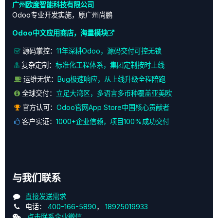
广州欧度智能科技有限公司
Odoo专业开发实施，原广州尚鹏
Odoo中文应用商店，海量模块
源码掌控：
11年深耕Odoo，源码交付可控无锁
复杂定制：
标准化工程体系，集团定制按时上线
运维无忧：
Bug极速响应，从上线升级全程陪跑
全球交付：
立足大湾区，多语言多币种覆盖亚美欧
官方认可：
Odoo官网App Store中国核心贡献者
客户实证：
1000+企业信赖，项目100%成功交付
与我们联系
直接发送需求
电话：
400-166-5890
，
18925019933
点击联系企业微信