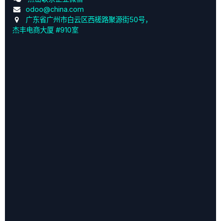
odoo@china.com
广东省广州市白云区西槎路聚源街50号，
杰丰电商大厦 #910室