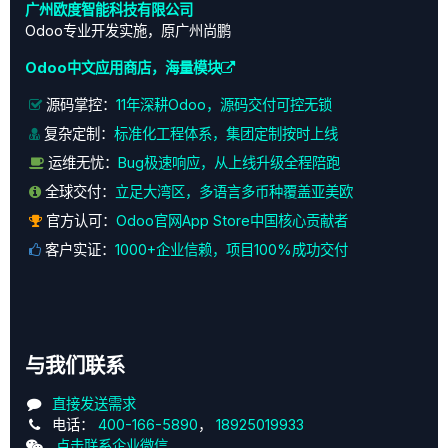
广州欧度智能科技有限公司
Odoo专业开发实施，原广州尚鹏
Odoo中文应用商店，海量模块
源码掌控：
11年深耕Odoo，源码交付可控无锁
复杂定制：
标准化工程体系，集团定制按时上线
运维无忧：
Bug极速响应，从上线升级全程陪跑
全球交付：
立足大湾区，多语言多币种覆盖亚美欧
官方认可：
Odoo官网App Store中国核心贡献者
客户实证：
1000+企业信赖，项目100%成功交付
与我们联系
直接发送需求
电话：
400-166-5890
，
18925019933
点击联系企业微信