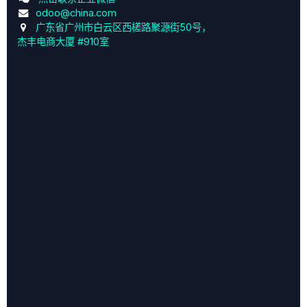
odoo@china.com
广东省广州市白云区西槎路聚源街50号，
杰丰电商大厦 #910室