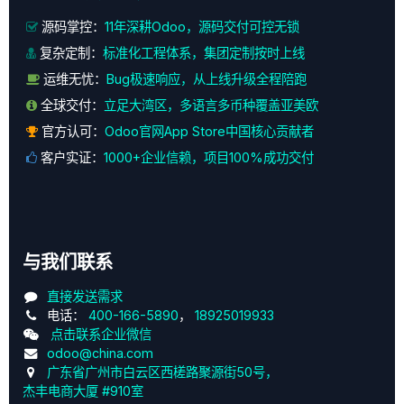
源码掌控：
11年深耕Odoo，源码交付可控无锁
复杂定制：
标准化工程体系，集团定制按时上线
运维无忧：
Bug极速响应，从上线升级全程陪跑
全球交付：
立足大湾区，多语言多币种覆盖亚美欧
官方认可：
Odoo官网App Store中国核心贡献者
客户实证：
1000+企业信赖，项目100%成功交付
与我们联系
直接发送需求
电话：
400-166-5890
，
18925019933
点击联系企业微信
odoo@china.com
广东省广州市白云区西槎路聚源街50号，
杰丰电商大厦 #910室