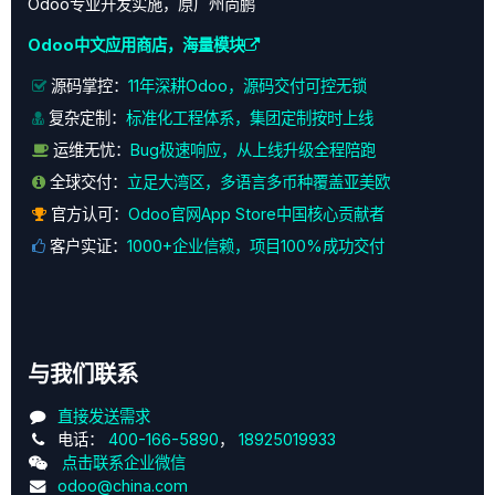
Odoo专业开发实施，原广州尚鹏
Odoo中文应用商店，海量模块
源码掌控：
11年深耕Odoo，源码交付可控无锁
复杂定制：
标准化工程体系，集团定制按时上线
运维无忧：
Bug极速响应，从上线升级全程陪跑
全球交付：
立足大湾区，多语言多币种覆盖亚美欧
官方认可：
Odoo官网App Store中国核心贡献者
客户实证：
1000+企业信赖，项目100%成功交付
与我们联系
直接发送需求
电话：
400-166-5890
，
18925019933
点击联系企业微信
odoo@china.com