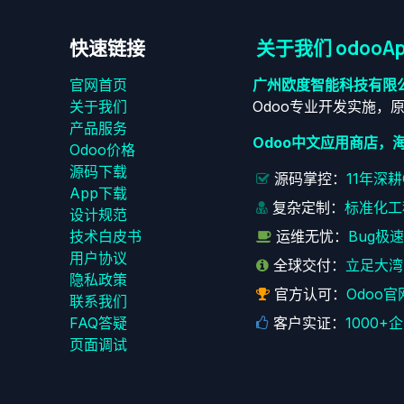
快速链接
关于我们 odooAp
官网首页
广州欧度智能科技有限
关于我们
Odoo专业开发实施，
产品服务
Odoo中文应用商店，
Odoo价格
源码下载
源码掌控：
11年深
App下载
复杂定制：
标准化工
设计规范
技术白皮书
运维无忧：
Bug极
用户协议
全球交付：
立足大湾
‎隐私政策‎
官方认可：
Odoo官
联系我们
FAQ答疑
客户实证：
1000
页面调试