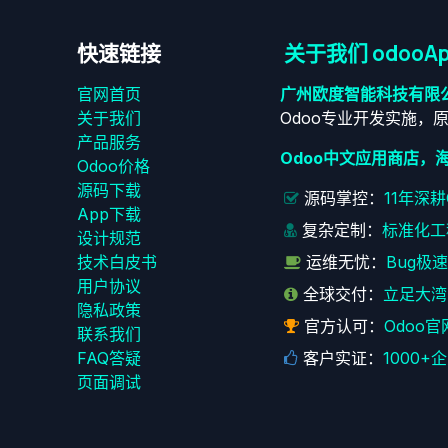
快速链接
关于我们 odooAp
官网首页
广州欧度智能科技有限
关于我们
Odoo专业开发实施，
产品服务
Odoo中文应用商店，
Odoo价格
源码下载
源码掌控：
11年深
App下载
复杂定制：
标准化工
设计规范
技术白皮书
运维无忧：
Bug极
用户协议
全球交付：
立足大湾
‎隐私政策‎
官方认可：
Odoo官
联系我们
FAQ答疑
客户实证：
1000
页面调试