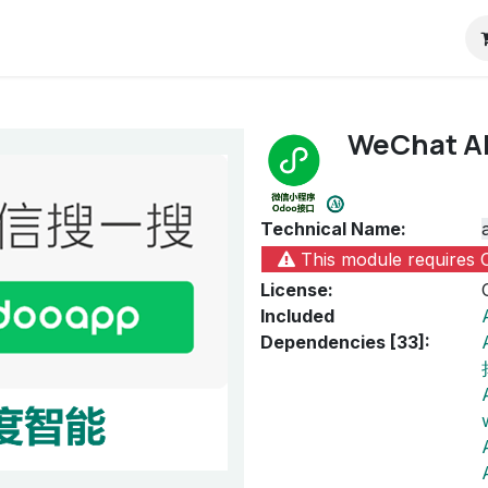
RP
Pricing
ContactUs
Blog
Odoo教程
WeChat AP
Technical Name:
This module requires O
License:
Included
Dependencies [33]: