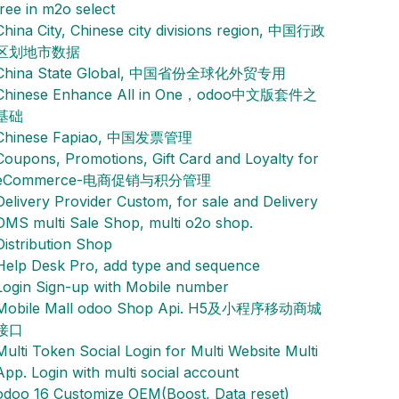
tree in m2o select
China City, Chinese city divisions region, 中国行政
区划地市数据
China State Global, 中国省份全球化外贸专用
Chinese Enhance All in One，odoo中文版套件之
基础
Chinese Fapiao, 中国发票管理
Coupons, Promotions, Gift Card and Loyalty for
eCommerce-电商促销与积分管理
Delivery Provider Custom, for sale and Delivery
DMS multi Sale Shop, multi o2o shop.
Distribution Shop
Help Desk Pro, add type and sequence
Login Sign-up with Mobile number
Mobile Mall odoo Shop Api. H5及小程序移动商城
接口
Multi Token Social Login for Multi Website Multi
App. Login with multi social account
odoo 16 Customize OEM(Boost, Data reset)