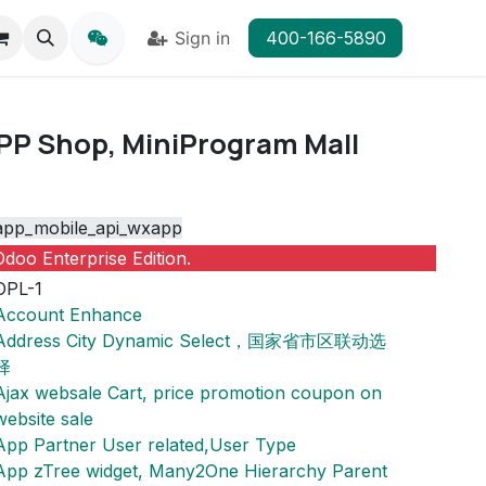
Sign in
400-166-5890
P Shop, MiniProgram Mall
app_mobile_api_wxapp
doo Enterprise Edition.
OPL-1
Account Enhance
Address City Dynamic Select，国家省市区联动选
择
Ajax websale Cart, price promotion coupon on
website sale
App Partner User related,User Type
App zTree widget, Many2One Hierarchy Parent