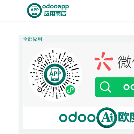
Skip to Content
Home
OdooApp
AiE
全部应用