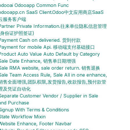
odooai Odooapp Common Func
odooapp.cn SaaS Client.Odoo中文应用商店SaaS
云服务客户端
Partner Private Information.往来单位隐私信息管理
(身份证护照签证)
Payment Cash on deliveried. 货到付款
Payment for mobile Api. 移动端支付基础接口
Product Auto Value Auto Default by Category
Sale Date Enhance, 销售单日期增强
Sale RMA website, sale order return. 销售退换
Sale Team Access Rule, Sale All in one enhance,
销售全面增强,团队权限,发货报告,收款报告,预付款管
理及凭证自动化
Separate Customer Vendor / Supplier in Sale
and Purchase
Signup With Terms & Conditions
State Workflow Mixin
Website Enhance, Footer Navbar