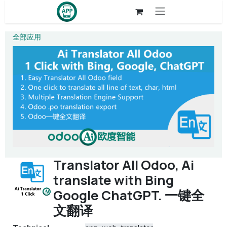
Skip to Content
全部应用
Translator All Odoo, Ai
translate with Bing
Google ChatGPT. 一键全
文翻译