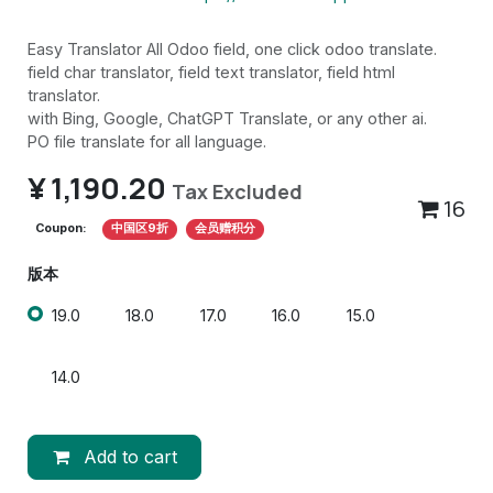
Easy Translator All Odoo field, one click odoo translate.
field char translator, field text translator, field html
translator.
with Bing, Google, ChatGPT Translate, or any other ai.
PO file translate for all language.
¥
1,190.20
Tax Excluded
16
Coupon:
中国区9折
会员赠积分
版本
19.0
18.0
17.0
16.0
15.0
14.0
Add to cart