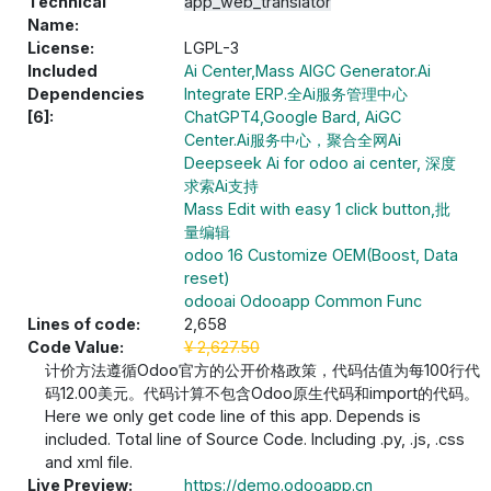
Technical
app_web_translator
Name:
License:
LGPL-3
Included
Ai Center,Mass AIGC Generator.Ai
Dependencies
Integrate ERP.全Ai服务管理中心
[6]:
ChatGPT4,Google Bard, AiGC
Center.Ai服务中心，聚合全网Ai
Deepseek Ai for odoo ai center, 深度
求索Ai支持
Mass Edit with easy 1 click button,批
量编辑
odoo 16 Customize OEM(Boost, Data
reset)
odooai Odooapp Common Func
Lines of code:
2,658
Code Value:
¥
2,627.50
计价方法遵循Odoo官方的公开价格政策，代码估值为每100行代
码12.00美元。代码计算不包含Odoo原生代码和import的代码。
Here we only get code line of this app. Depends is
included. Total line of Source Code. Including .py, .js, .css
and xml file.
Live Preview:
https://demo.odooapp.cn