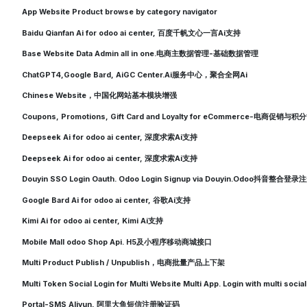
App Website Product browse by category navigator
Baidu Qianfan Ai for odoo ai center, 百度千帆文心一言Ai支持
Base Website Data Admin all in one.电商主数据管理-基础数据管理
ChatGPT4,Google Bard, AiGC Center.Ai服务中心，聚合全网Ai
Chinese Website，中国化网站基本模块增强
Coupons, Promotions, Gift Card and Loyalty for eCommerce-电商促销与
Deepseek Ai for odoo ai center, 深度求索Ai支持
Deepseek Ai for odoo ai center, 深度求索Ai支持
Douyin SSO Login Oauth. Odoo Login Signup via Douyin.Odoo抖音整合登录
Google Bard Ai for odoo ai center, 谷歌Ai支持
Kimi Ai for odoo ai center, Kimi Ai支持
Mobile Mall odoo Shop Api. H5及小程序移动商城接口
Multi Product Publish / Unpublish，电商批量产品上下架
Multi Token Social Login for Multi Website Multi App. Login with multi socia
Portal-SMS Aliyun, 阿里大鱼短信注册验证码