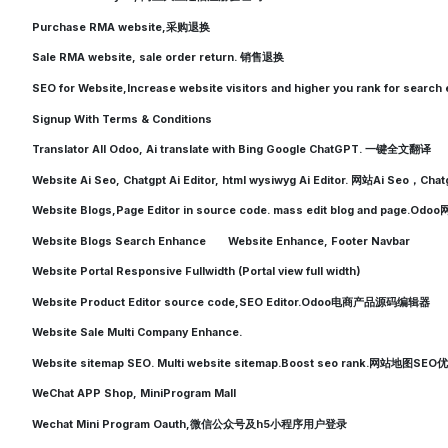
Purchase RMA website,采购退换
Sale RMA website, sale order return. 销售退换
SEO for Website,Increase website visitors and higher you rank for search 
Signup With Terms & Conditions
Translator All Odoo, Ai translate with Bing Google ChatGPT. 一键全文翻译
Website Ai Seo, Chatgpt Ai Editor, html wysiwyg Ai Editor. 网站Ai Seo，
Website Blogs,Page Editor in source code. mass edit blog and pag
Website Blogs Search Enhance
Website Enhance, Footer Navbar
Website Portal Responsive Fullwidth (Portal view full width)
Website Product Editor source code,SEO Editor.Odoo电商产品源码编辑器
Website Sale Multi Company Enhance.
Website sitemap SEO. Multi website sitemap.Boost seo rank.网站地图SEO
WeChat APP Shop, MiniProgram Mall
Wechat Mini Program Oauth,微信公众号及h5小程序用户登录