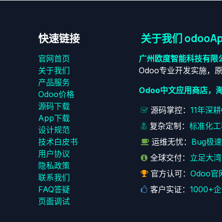
快速链接
关于我们 odooAp
官网首页
广州欧度智能科技有限
关于我们
Odoo专业开发实施，
产品服务
Odoo中文应用商店，
Odoo价格
源码下载
源码掌控：
11年深
App下载
复杂定制：
标准化工
设计规范
技术白皮书
运维无忧：
Bug极
用户协议
全球交付：
立足大湾
‎隐私政策‎
官方认可：
Odoo官
联系我们
FAQ答疑
客户实证：
1000
页面调试