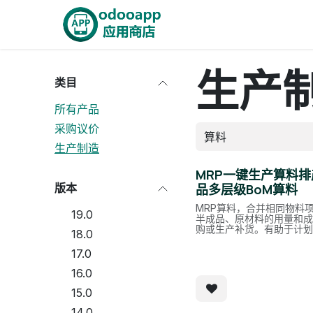
跳至内容
首页
Odoo商城
智能A
生产
类目
所有产品
采购议价
生产制造
MRP一键生产算料排
版本
品多层级BoM算料
MRP算料，合并相同物料
19.0
半成品、原材料的用量和
购或生产补货。有助于计
18.0
17.0
16.0
15.0
14.0