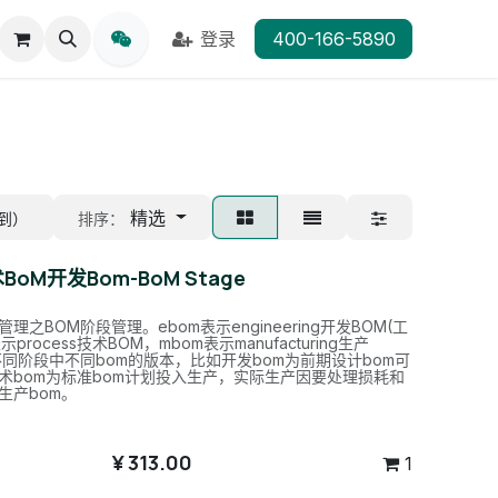
登录
400-166-5890
精选
找到）
排序：
BoM开发Bom-BoM Stage
理之BOM阶段管理。ebom表示engineering开发BOM(工
示process技术BOM，mbom表示manufacturing生产
不同阶段中不同bom的版本，比如开发bom为前期设计bom可
术bom为标准bom计划投入生产，实际生产因要处理损耗和
生产bom。
¥
313.00
1