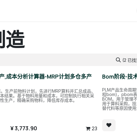
iERP
服务价格
关于我们
博客
Odoo教程
制造
(2 已
产,成本分析计算器-MRP计划多仓多产
Bom阶段-技术
PLM产品生命周期管
项。生产前物料计划，先进行MRP算料并汇总成品、
程bom)，pbom表
成本结果。基于物料用量和成本，可控制执行相关采
BOM。用于管理
划性生产，精确采购物料，降低库存成本。
用于算料采购，技
替代料等原因使用
¥
3,773.90
23