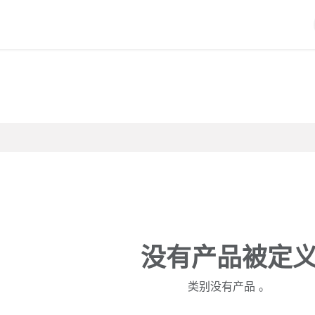
iERP
服务价格
关于我们
博客
Odoo教程
没有产品被定
类别没有产品 。