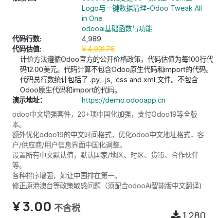
Logo与一键数据清理-Odoo Tweak All
in One
odooai基础函数与功能
代码行数:
4,989
代码估值:
¥
4,931.75
计价方法遵循Odoo官方的公开价格政策，代码估值为每100行代
码12.00美元。代码计算不包含Odoo原生代码和import的代码。
代码总行数统计包括了 .py, .js, .css and xml 文件。不包含
Odoo原生代码和import的代码。
演示地址：
https://demo.odooapp.cn
odoo中文增强套件，20+项中国化加强，支付Odoo19等全版
本。
额外优化odoo19的中文时间格式，优化odoo中文地址格式，客
户/供应商/用户信息界面中国化调整。
设置所有中文默认值，默认国家/地区、时区、货币、合作伙伴
等。
各种排序增强，如让中国排在第一。
修正原港澳台等政策敏感问题（须配合odooAi智能版中文翻译)
¥
3.00
不含税
1,280