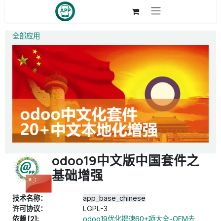
跳至内容
全部应用
odoo19中文版中国套件之
基础增强
技术名称：
app_base_chinese
许可协议：
LGPL-3
依赖 [2]:
odoo19优化提速60+项大全-OEM去