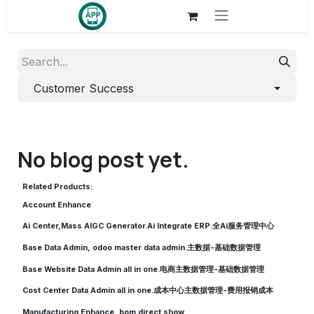
Skip to Content
Customer Success
No blog post yet.
Related Products:
Account Enhance
Ai Center,Mass AIGC Generator.Ai Integrate ERP.全Ai服务管理中心
Base Data Admin, odoo master data admin.主数据-基础数据管理
Base Website Data Admin all in one.电商主数据管理-基础数据管理
Cost Center Data Admin all in one.成本中心主数据管理-费用报销成本
Manufacturing Enhance, bom direct show