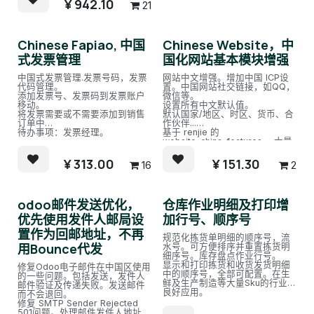
¥
942.10
21
字〔2009〕91号）编制，省份编
码增加 ISO 3166-2 编码，便于
处理地图大数据
5. 由于Odoo原生的中国城市有
Chinese Fapiao, 中国
Chinese Website，中
问题，本模块与Odoo原生中国城
市是互斥模块。如已安装Odoo中
式发票管理
国化网站基本模块增强
国城市数据必须卸载或请勿购买
本模块。
中国式发票管理.发票号码，发票
网站中文增强。增加中国 ICP设
代码管理。
置。中国网站社交链接，如QQ，
添加发票号、发票码到发票账户
微信等。
移动。
设置所有中文默认值。
将发票需要或不需要添加到销售
默认国家/地区、时区、货币、合
订单中
作伙伴...
待办事项：发票经理。
基于 renjie 的
website_china_features ，大量
优化
¥
313.00
¥
151.30
16
2
odoo邮件发送优化，
仓库作业明细及打印增
优先使用发件人邮局设
加行号、顺序号
置作为回邮地址，不再
规范化拣货单明细的顺序号，流
用Bounce代发
水号。可方便排序并重置拣货明
细序号。库存盘点作业行号。
显示和打印拣货和收货发货明细
修复Odoo电子邮件在中国区使用
中的顺序号，全部可配置。在生
的一些问题。包括发送，发件人
鲜及生产制造等大量Sku的行业有
邮件验证及传递失败。发送邮件
良好应用。
而不会退回。
修复 SMTP Sender Rejected
501问题。处理邮件发件人地址必